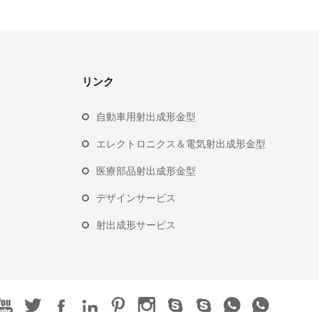
リンク
自動車用射出成形金型
エレクトロニクス＆電気射出成形金型
医療部品射出成形金型
デザインサービス
射出成形サービス









