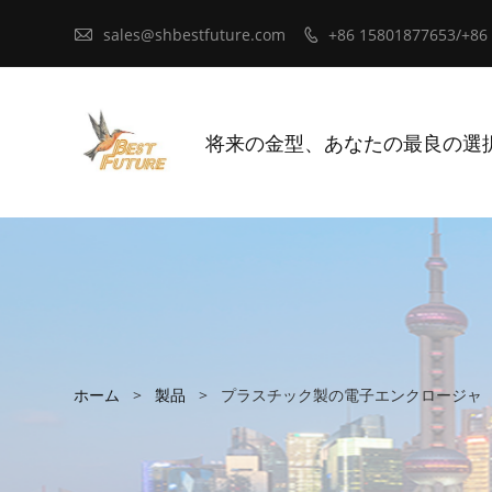

sales@shbestfuture.com
+86 15801877653/+86

将来の金型、あなたの最良の選
ホーム
>
製品
>
プラスチック製の電子エンクロージャ